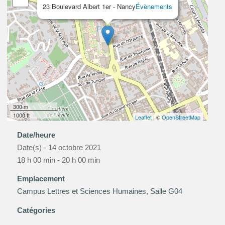
23 Boulevard Albert 1er - Nancy
Évènements
300 m
1000 ft
Leaflet
| ©
OpenStreetMap
Date/heure
Date(s) - 14 octobre 2021
18 h 00 min - 20 h 00 min
Emplacement
Campus Lettres et Sciences Humaines, Salle G04
Catégories