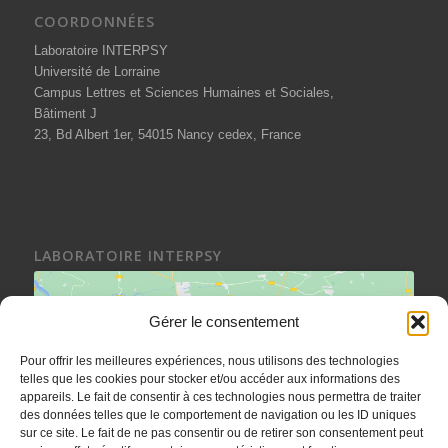
COORDONNÉES
Laboratoire INTERPSY
Université de Lorraine
Campus Lettres et Sciences Humaines et Sociales,
Bâtiment J
23, Bd Albert 1er, 54015 Nancy cedex, France
LABORATOIRE INTERPSY
Gérer le consentement
Pour offrir les meilleures expériences, nous utilisons des technologies
Cliquez sur « J’accepte » pour activer
telles que les cookies pour stocker et/ou accéder aux informations des
appareils. Le fait de consentir à ces technologies nous permettra de traiter
Google maps
des données telles que le comportement de navigation ou les ID uniques
sur ce site. Le fait de ne pas consentir ou de retirer son consentement peut
J’accepte