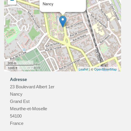
−
Nancy
300 m
1000 ft
Leaflet
| ©
OpenStreetMap
Adresse
23 Boulevard Albert 1er
Nancy
Grand Est
Meurthe-et-Moselle
54100
France