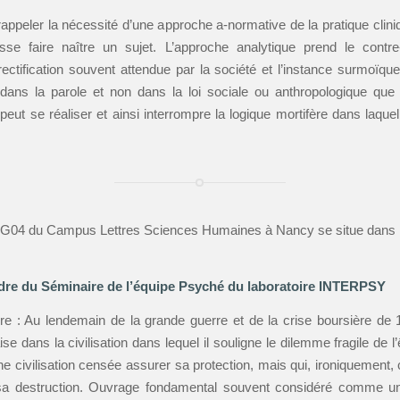
e rappeler la nécessité d’une approche a-normative de la pratique clini
uisse faire naître un sujet. L’approche analytique prend le contre
rectification souvent attendue par la société et l’instance surmoïque
 dans la parole et non dans la loi sociale ou anthropologique que 
peut se réaliser et ainsi interrompre la logique mortifère dans laquell
e G04 du Campus Lettres Sciences Humaines à Nancy se situe dans 
dre du Séminaire de l’équipe Psyché du laboratoire INTERPSY
re : Au lendemain de la grande guerre et de la crise boursière de 
ise dans la civilisation dans lequel il souligne le dilemme fragile de l
ne civilisation censée assurer sa protection, mais qui, ironiquement,
sa destruction. Ouvrage fondamental souvent considéré comme u