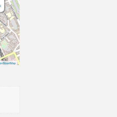
s
enStreetMap