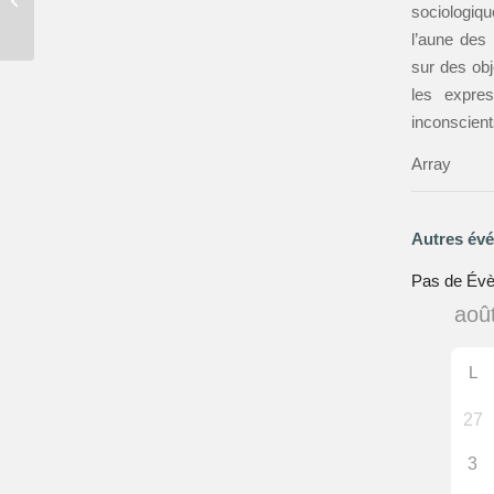
sociologiqu
Melancholia
l’aune des
sur des obj
les expre
inconscient
Array
Autres év
Pas de Év
L
27
3