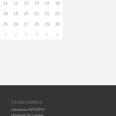
11
12
13
14
15
16
18
19
20
21
22
23
25
26
27
28
29
30
1
2
3
4
5
6
COORDONNÉES
Laboratoire INTERPSY
Université de Lorraine