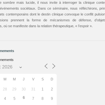
e sombre mais lucide, il nous invite à interroger la clinique con
 événements sociétaux. Dans ce séminaire, nous réfléchirons, prin
ets contemporains dont le destin clinique convoque le conflit pulsion
ssions prennent la forme de mécanismes de défense, d’objet
s, où se manifeste dans la relation thérapeutique, « l’espoir ».
énements
ènements
M
M
J
V
S
D
28
29
30
31
1
2
6
4
5
7
8
9