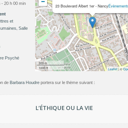
−
 - 20 h 00 min
23 Boulevard Albert 1er - Nancy
Évènement
ent
tres et
umaines, Salle
s
re Psyché
300 m
1000 ft
Leaflet
| ©
Op
ion de
Barbara Houdre
portera sur le thème suivant :
L’ÉTHIQUE OU LA VIE