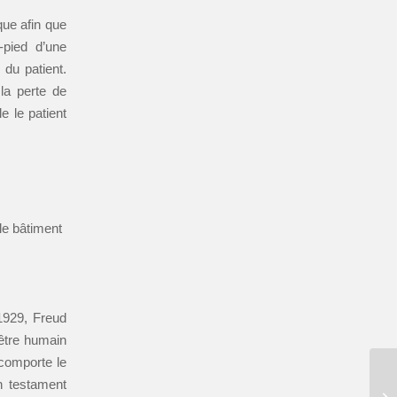
que afin que
-pied d’une
 du patient.
la perte de
e le patient
le bâtiment
1929, Freud
’être humain
 comporte le
n testament