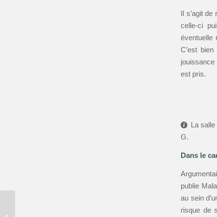
Il s’agit d
celle-ci p
éventuelle 
C’est bien
jouissance 
est pris.
La sall
G.
Dans le ca
Argumentai
publie Mala
au sein d’u
[Séminaire Psyché]
risque de 
Salomé Garnier –