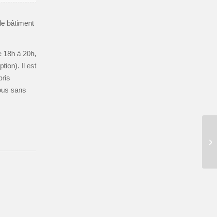
le bâtiment
e 18h à 20h,
ion). Il est
pris
tous sans