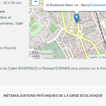
−
 - 20 h 00 min
23 Boulevard Albert 1er - Nancy
Évènement
ent
tres et
umaines, Salle
s
re Psyché
300 m
1000 ft
Leaflet
| ©
Op
ion de
Claire INVERNIZZI
et
Renaud EVRARD
pour portera sur le th
MÉTABOLISATIONS PSYCHIQUES DE LA CRISE ÉCOLOGIQUE