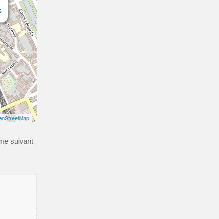
s
enStreetMap
ème suivant