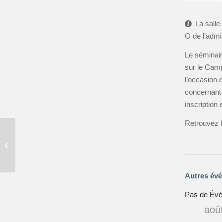
La sall
G de l’admin
Le séminair
sur le Camp
l’occasion 
concernant 
inscription 
Retrouvez 
Séminaire PsyClip –
Joris Mathieu
Autres év
Pas de Év