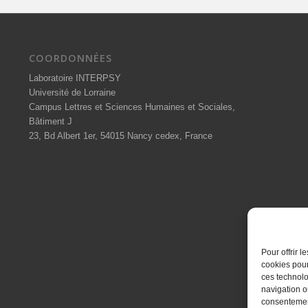
COORDONNÉES
Laboratoire INTERPSY
Université de Lorraine
Campus Lettres et Sciences Humaines et Sociales,
Bâtiment J
23, Bd Albert 1er, 54015 Nancy cedex, France
Pour offrir 
cookies pour
ces technolo
navigation ou
consentement