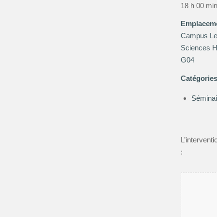
18 h 00 min
Emplacem
Campus Let
Sciences H
G04
Catégorie
Séminai
L’intervent
: