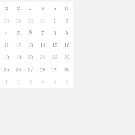
M
M
J
V
S
D
28
29
30
31
1
2
6
4
5
7
8
9
11
12
13
14
15
16
18
19
20
21
22
23
25
26
27
28
29
30
1
2
3
4
5
6