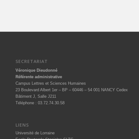
SECRETARIAT
Véronique Dieudonné
Référente administrative
Campus Lettres et Sciences Humaines
23 Boulevard Albert 1er – BP – 60446 – 54 001 NANCY Cedex
Bâtiment J, Salle J211
Téléphone : 03.72.74.30.58
LIENS
Université de Lorraine