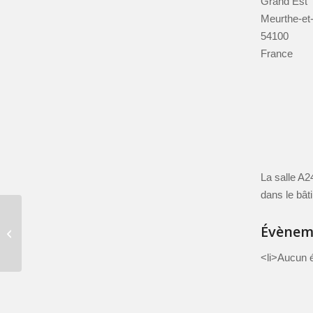
Grand Est
Meurthe-et
54100
France
La salle A
dans le bât
Campus Lettres et Sciences
Évèneme
Humaines, Amphi A145
<li>Aucun 