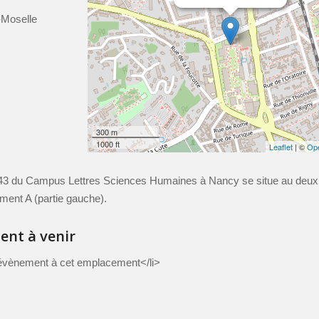
-Moselle
300 m
1000 ft
Leaflet
| ©
Op
243 du Campus Lettres Sciences Humaines à Nancy se situe au deu
iment A (partie gauche).
nt à venir
évènement à cet emplacement</li>