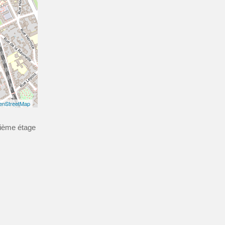
enStreetMap
xième étage