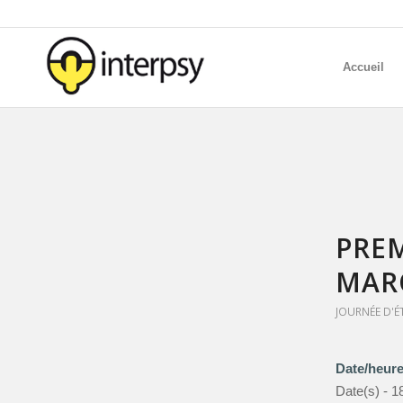
Accueil
PREM
MAR
JOURNÉE D'É
Date/heur
Date(s) - 1