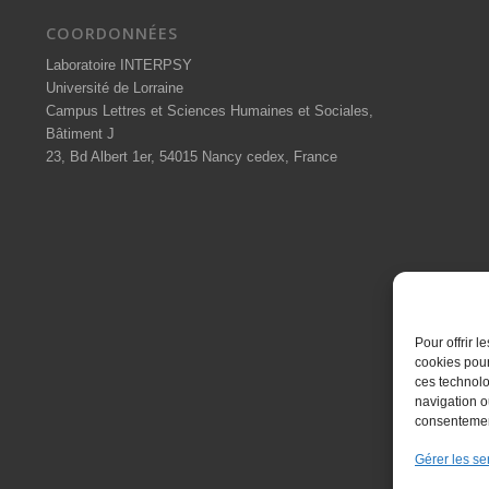
COORDONNÉES
Laboratoire INTERPSY
Université de Lorraine
Campus Lettres et Sciences Humaines et Sociales,
Bâtiment J
23, Bd Albert 1er, 54015 Nancy cedex, France
Pour offrir 
cookies pour
ces technolo
navigation ou
consentement
Gérer les se