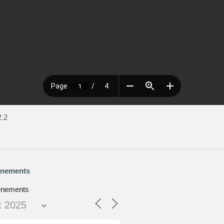
.2
énements
ènements