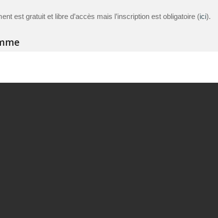
t est gratuit et libre d’accès mais l’inscription est obligatoire (
ici
).
amme