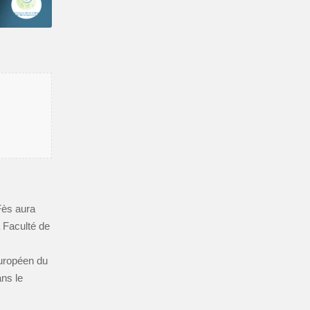
ès aura
a Faculté de
 Européen du
ns le