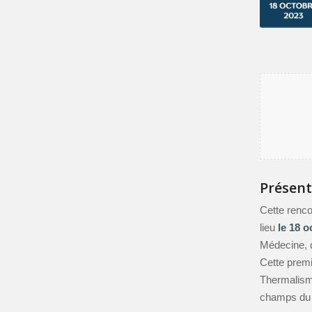
Présent
Cette renco
lieu
le
18 o
Médecine, 
Cette premiè
Thermalisme
champs du 