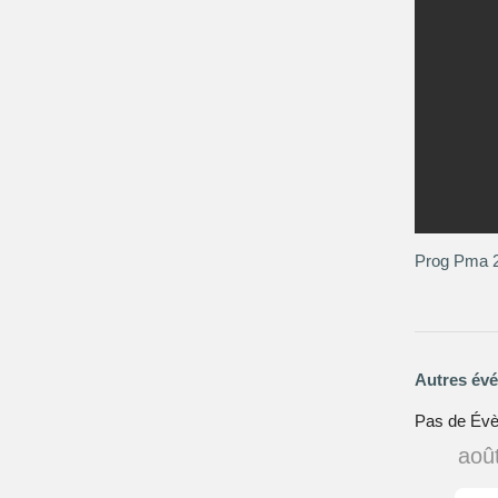
Prog Pma 2
Autres év
Pas de Év