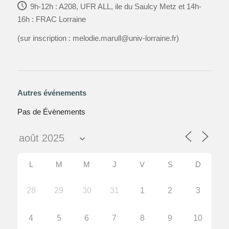
9h-12h : A208, UFR ALL, ile du Saulcy Metz et 14h-
16h : FRAC Lorraine
(sur inscription : melodie.marull@univ-lorraine.fr)
Autres événements
Pas de Évènements
L
M
M
J
V
S
D
28
29
30
31
1
2
3
4
5
6
7
8
9
10