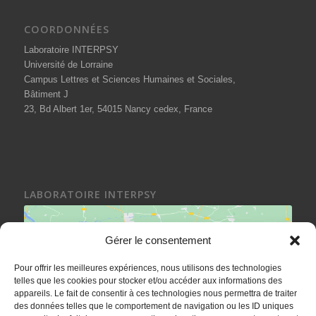
COORDONNÉES
Laboratoire INTERPSY
Université de Lorraine
Campus Lettres et Sciences Humaines et Sociales,
Bâtiment J
23, Bd Albert 1er, 54015 Nancy cedex, France
LABORATOIRE INTERPSY
Gérer le consentement
Pour offrir les meilleures expériences, nous utilisons des technologies
telles que les cookies pour stocker et/ou accéder aux informations des
Cliquez sur « J’accepte » pour activer
appareils. Le fait de consentir à ces technologies nous permettra de traiter
Google maps
des données telles que le comportement de navigation ou les ID uniques