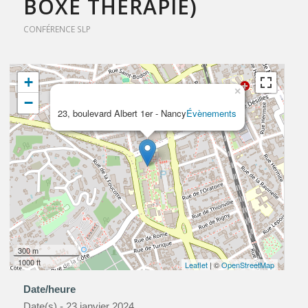
BOXE THÉRAPIE)
CONFÉRENCE SLP
+
×
−
23, boulevard Albert 1er - Nancy
Évènements
300 m
1000 ft
Leaflet
| ©
OpenStreetMap
Date/heure
Date(s) - 23 janvier 2024