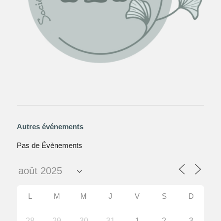
Autres événements
Pas de Évènements
L
M
M
J
V
S
D
28
29
30
31
1
2
3